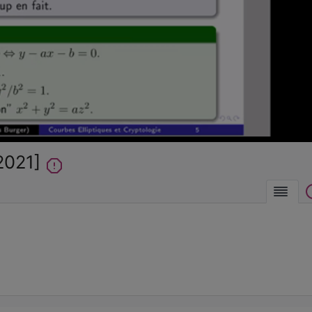
la
vidéo
 2021]
Des