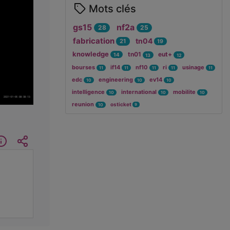
Mots clés
gs15
nf2a
28
25
fabrication
tn04
21
19
knowledge
tn01
eut+
14
13
12
bourses
if14
nf10
ri
usinage
11
11
11
11
11
edc
engineering
ev14
10
10
10
intelligence
international
mobilite
10
10
10
reunion
osticket
9
10
cription
Informations
Intégrer/Partager