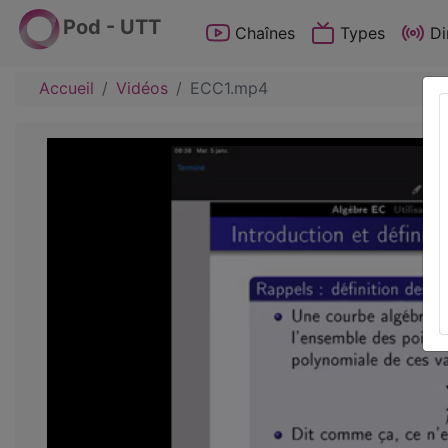
Pod - UTT
Chaînes
Types
Di
Accueil
Vidéos
ECC1.mp4