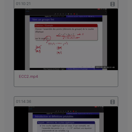
01:10:21
ECC2.mp4
01:14:36