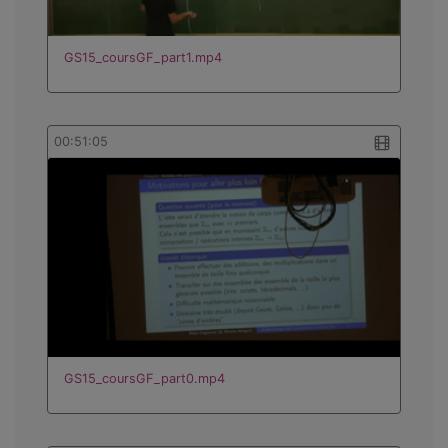
GS15_coursGF_part1.mp4
00:51:05
GS15_coursGF_part0.mp4