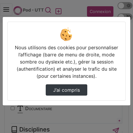
Mode s
Rechercher
Pod - UTT
Connexion
Police 
Accueil
Vidéos
Filtres
Nous utilisons des cookies pour personnaliser
l’affichage (barre de menu de droite, mode
Types
sombre ou dyslexie etc.), gérer la session
(authentification) et analyser le trafic du site
Animation
(pour certaines instances).
Audio
Autre
J’ai compris
Conférence
Cours
Documentaire
Expérience
Film
Disciplines
Interview