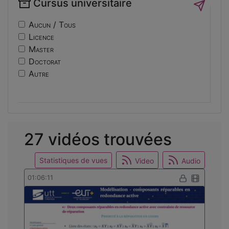
Cursus universitaire
if14
Sécurité
nf10
Sociologie
Aucun / Tous
ri
Licence
usinage
Master
edc
Doctorat
engineering
Autre
ev14
intelligence
international
mobilite
reunion
27 vidéos trouvées
osticket
Statistiques de vues
Video
Audio
01:06:11