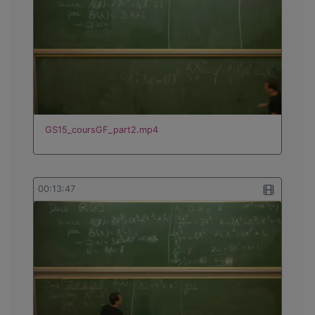
GS15_coursGF_part2.mp4
00:13:47