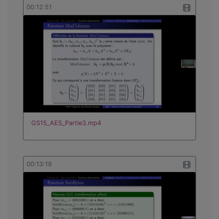
00:12:51
GS15_AES_Partie3.mp4
00:13:19