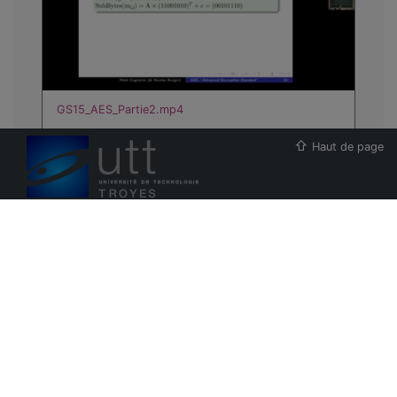
GS15_AES_Partie2.mp4
Haut de page
00:32:31
ESUP-Portail
Projet Pod
GS15_AES_Partie1.mp4