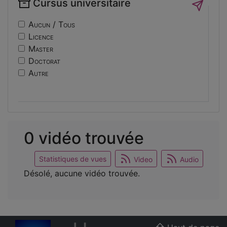
Cursus universitaire
if14
Sécurité
nf10
Sociologie
Aucun / Tous
ri
Licence
usinage
Master
edc
Doctorat
engineering
Autre
ev14
intelligence
international
mobilite
reunion
0 vidéo trouvée
osticket
Statistiques de vues
Video
Audio
Désolé, aucune vidéo trouvée.