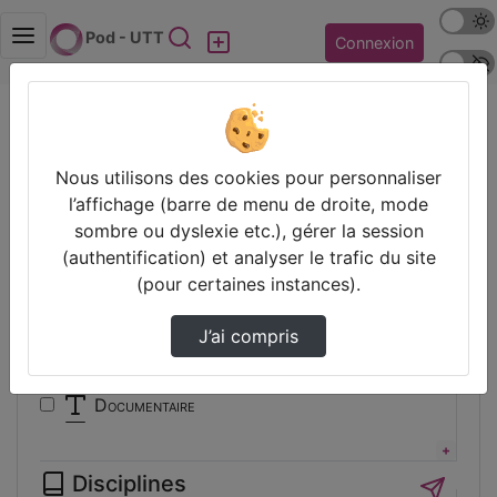
Mode s
Rechercher
Pod - UTT
Connexion
Police 
Accueil
Vidéos
Filtres
Nous utilisons des cookies pour personnaliser
l’affichage (barre de menu de droite, mode
Types
sombre ou dyslexie etc.), gérer la session
(authentification) et analyser le trafic du site
Animation
(pour certaines instances).
Audio
Autre
J’ai compris
Conférence
Cours
Documentaire
Expérience
Film
Disciplines
Interview