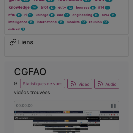
knowledge
tn01
eut+
bourses
if14
14
13
12
11
11
nf10
ri
usinage
edc
engineering
ev14
11
11
11
10
10
10
intelligence
international
mobilite
reunion
10
10
10
10
osticket
9
Liens
CGFAO
9
Statistiques de vues
Video
Audio
vidéos trouvées
00:00:00