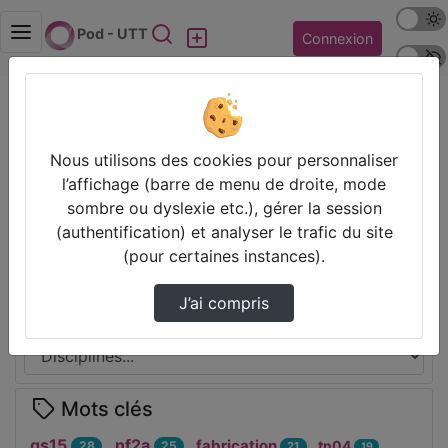
Mode s
Rechercher
Pod - UTT
Connexion
Police 
Accueil
CGFAO
Thèmes de CGFAO
Nous utilisons des cookies pour personnaliser
l’affichage (barre de menu de droite, mode
Partager
sombre ou dyslexie etc.), gérer la session
(authentification) et analyser le trafic du site
(pour certaines instances).
Disciplines
J’ai compris
Mots clés
gs15
nf2a
fabrication
tn04
28
25
21
19