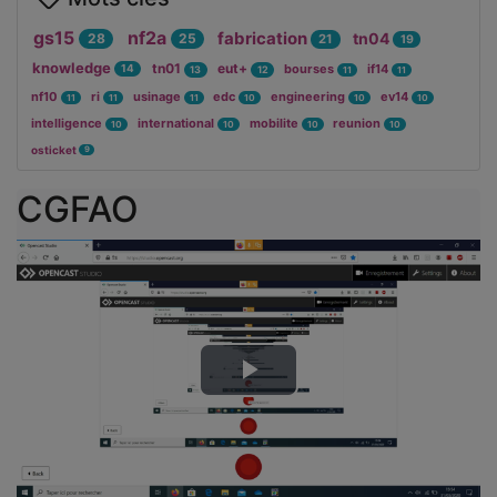
gs15
nf2a
fabrication
tn04
28
25
21
19
knowledge
tn01
eut+
bourses
if14
14
13
12
11
11
nf10
ri
usinage
edc
engineering
ev14
11
11
11
10
10
10
intelligence
international
mobilite
reunion
10
10
10
10
osticket
9
CGFAO
Lire
la
vidéo