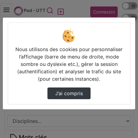
Mode s
Rechercher
Pod - UTT
Connexion
Police 
Accueil
CGFAO
Etape 2 V2.Webm
Prendre des notes
Nous utilisons des cookies pour personnaliser
Il n’y a pas de note disponible pour vous pour cette vidéo.
l’affichage (barre de menu de droite, mode
Connectez-vous pour en créer une nouvelle.
sombre ou dyslexie etc.), gérer la session
(authentification) et analyser le trafic du site
Partager
(pour certaines instances).
J’ai compris
Disciplines
Mots clés