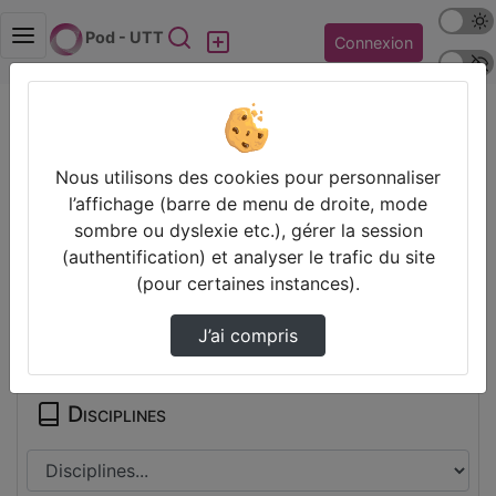
Mode s
Rechercher
Pod - UTT
Connexion
Police 
Accueil
Vidéos
ISIC04module2.1ML.mp4
Nous utilisons des cookies pour personnaliser
Prendre des notes
l’affichage (barre de menu de droite, mode
sombre ou dyslexie etc.), gérer la session
Il n’y a pas de note disponible pour vous pour cette vidéo.
(authentification) et analyser le trafic du site
Connectez-vous pour en créer une nouvelle.
(pour certaines instances).
Partager
J’ai compris
Disciplines