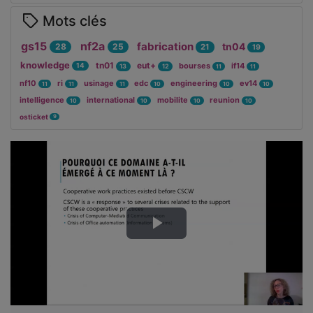
Mots clés
gs15
nf2a
fabrication
tn04
28
25
21
19
knowledge
tn01
eut+
bourses
if14
14
13
12
11
11
nf10
ri
usinage
edc
engineering
ev14
11
11
11
10
10
10
intelligence
international
mobilite
reunion
10
10
10
10
osticket
9
Lire
la
vidéo