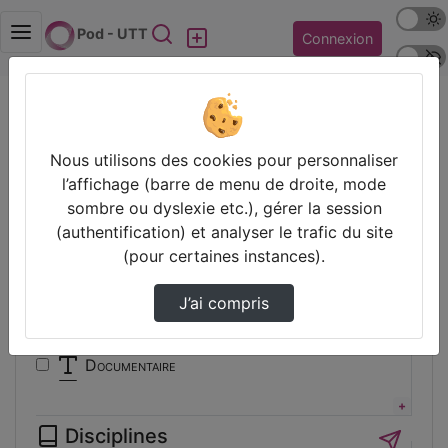
Mode s
Rechercher
Pod - UTT
Connexion
Police 
Accueil
Vidéos
Filtres
Nous utilisons des cookies pour personnaliser
l’affichage (barre de menu de droite, mode
Types
sombre ou dyslexie etc.), gérer la session
(authentification) et analyser le trafic du site
Animation
(pour certaines instances).
Audio
Autre
J’ai compris
Conférence
Cours
Documentaire
Expérience
Film
Disciplines
Interview