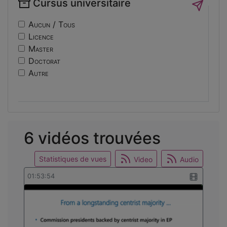
Cursus universitaire
if14
Sécurité
nf10
Sociologie
Aucun / Tous
ri
Licence
usinage
Master
edc
Doctorat
engineering
Autre
ev14
intelligence
international
mobilite
reunion
6 vidéos trouvées
osticket
Statistiques de vues
Video
Audio
01:53:54