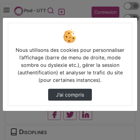
Mode s
Rechercher
Pod - UTT
Connexion
Police 
Accueil
Vidéos
Lancement de la Cordée UTT 21-22 : début de
…
Nous utilisons des cookies pour personnaliser
l’affichage (barre de menu de droite, mode
sombre ou dyslexie etc.), gérer la session
Prendre des notes
(authentification) et analyser le trafic du site
(pour certaines instances).
Il n’y a pas de note disponible pour vous pour cette vidéo.
Connectez-vous pour en créer une nouvelle.
J’ai compris
Partager
Disciplines