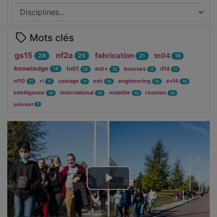
Mots clés
gs15
nf2a
fabrication
tn04
28
25
21
19
knowledge
tn01
eut+
bourses
if14
14
13
12
11
11
nf10
ri
usinage
edc
engineering
ev14
11
11
11
10
10
10
intelligence
international
mobilite
reunion
10
10
10
10
osticket
9
Lire
la