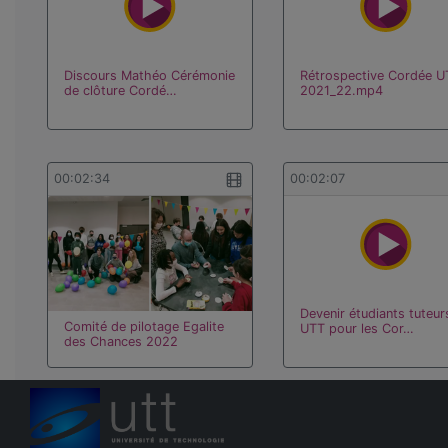
Discours Mathéo Cérémonie
Rétrospective Cordée U
de clôture Cordé…
2021_22.mp4
00:02:34
00:02:07
Devenir étudiants tuteur
Comité de pilotage Egalite
UTT pour les Cor…
des Chances 2022
00:02:28
00:02:34