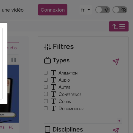
Mode sombre
Police ‘Op
r une vidéo
Connexion
fr
Filtres
Audio
Types
Animation
Audio
Autre
Conférence
Cours
Documentaire
Expérience
Film
nts - PE
Disciplines
Interview