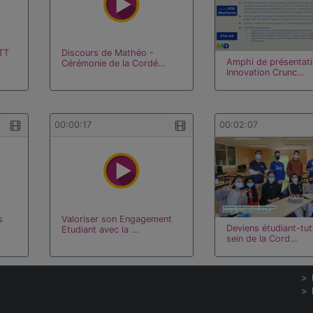
TT
Discours de Mathéo -
Amphi de présentat
Cérémonie de la Cordé…
Innovation Crunc…
00:00:17
00:02:07
s
Valoriser son Engagement
Deviens étudiant-tut
Etudiant avec la …
sein de la Cord…
00:00:18
00:03:52