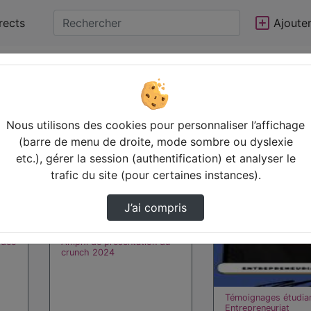
rects
Ajoute
Statistiques de vues
Video
Nous utilisons des cookies pour personnaliser l’affichage
00:30:26
00:03:02
(barre de menu de droite, mode sombre ou dyslexie
etc.), gérer la session (authentification) et analyser le
trafic du site (pour certaines instances).
J’ai compris
rdée
Amphi de présentation du
crunch 2024
Témoignages étudia
Entrepreneuriat