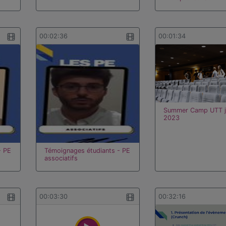
00:02:36
00:01:34
Summer Camp UTT j
2023
- PE
Témoignages étudiants - PE
associatifs
00:03:30
00:32:16