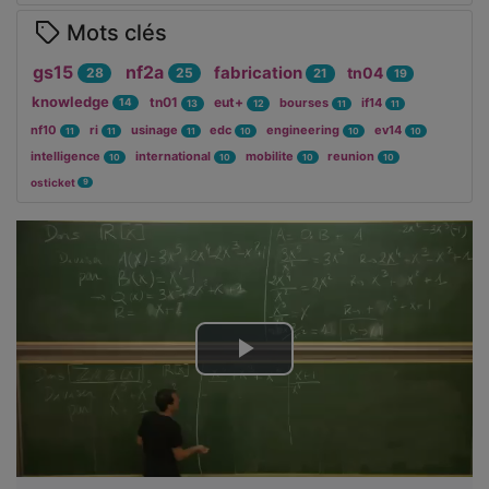
Mots clés
gs15
nf2a
fabrication
tn04
28
25
21
19
knowledge
tn01
eut+
bourses
if14
14
13
12
11
11
nf10
ri
usinage
edc
engineering
ev14
11
11
11
10
10
10
intelligence
international
mobilite
reunion
10
10
10
10
osticket
9
Lire
la
vidéo