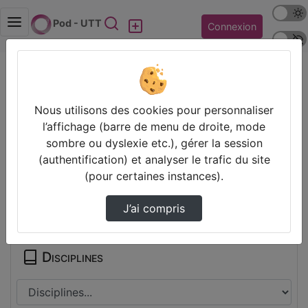
Mode s
Rechercher
Pod - UTT
Connexion
Police 
Accueil
Vidéos
GS15_coursGF_part1.mp4
Nous utilisons des cookies pour personnaliser
Prendre des notes
l’affichage (barre de menu de droite, mode
sombre ou dyslexie etc.), gérer la session
Il n’y a pas de note disponible pour vous pour cette vidéo.
(authentification) et analyser le trafic du site
Connectez-vous pour en créer une nouvelle.
(pour certaines instances).
Partager
J’ai compris
Disciplines