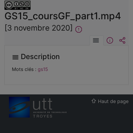
GS15_coursGF_part1.mp4
[3 novembre 2020]
Description
Informat
Int
Description
Mots clés :
gs15
Haut de page