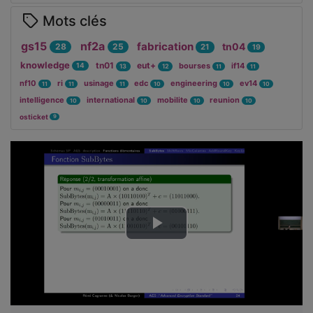
Mots clés
gs15
nf2a
fabrication
tn04
28
25
21
19
knowledge
tn01
eut+
bourses
if14
14
13
12
11
11
nf10
ri
usinage
edc
engineering
ev14
11
11
11
10
10
10
intelligence
international
mobilite
reunion
10
10
10
10
osticket
9
Lire
la
vidéo