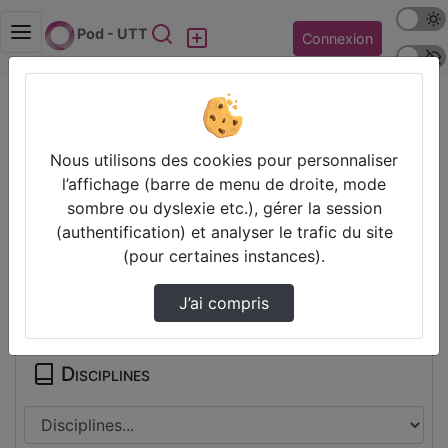
Mode s
Rechercher
Pod - UTT
Connexion
Police 
Accueil
Vidéos
GS15_AES_Partie2.mp4
Nous utilisons des cookies pour personnaliser
Prendre des notes
l’affichage (barre de menu de droite, mode
sombre ou dyslexie etc.), gérer la session
Il n’y a pas de note disponible pour vous pour cette vidéo.
(authentification) et analyser le trafic du site
Connectez-vous pour en créer une nouvelle.
(pour certaines instances).
Partager
J’ai compris
Disciplines