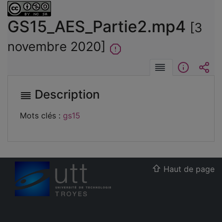
GS15_AES_Partie2.mp4
[3
novembre 2020]
Description
Informat
Int
Description
Mots clés :
gs15
Haut de page