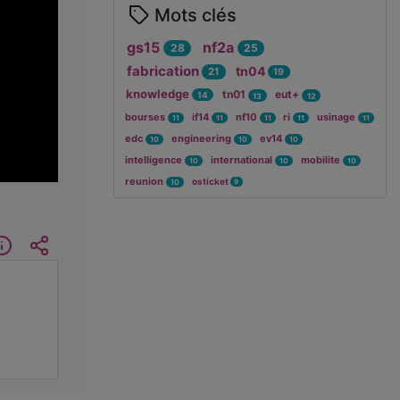
Mots clés
gs15
nf2a
28
25
fabrication
tn04
21
19
knowledge
tn01
eut+
14
13
12
bourses
if14
nf10
ri
usinage
11
11
11
11
11
edc
engineering
ev14
10
10
10
intelligence
international
mobilite
10
10
10
reunion
osticket
9
10
cription
Informations
Intégrer/Partager