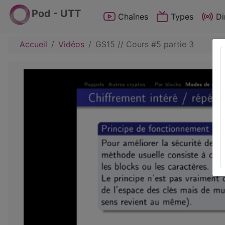
Pod - UTT
Chaînes
Types
Di
Accueil
Vidéos
GS15 // Cours #5 partie 3