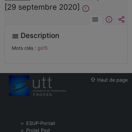
[29 septembre 2020]
Description
Informat
Int
Description
Mots clés :
gs15
Haut de page
ESUP-Portail
Projet Pod