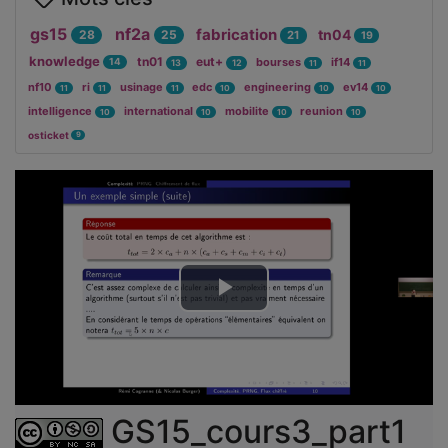
gs15
nf2a
fabrication
tn04
28
25
21
19
knowledge
tn01
eut+
bourses
if14
14
13
12
11
11
nf10
ri
usinage
edc
engineering
ev14
11
11
11
10
10
10
intelligence
international
mobilite
reunion
10
10
10
10
osticket
9
Lire
la
vidéo
GS15_cours3_part1