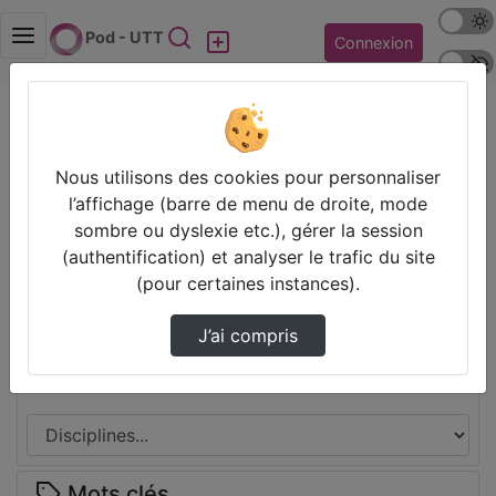
Mode s
Rechercher
Pod - UTT
Connexion
Police 
Accueil
Vidéos
GS15_cours3_part1
Prendre des notes
Nous utilisons des cookies pour personnaliser
Il n’y a pas de note disponible pour vous pour cette vidéo.
l’affichage (barre de menu de droite, mode
Connectez-vous pour en créer une nouvelle.
sombre ou dyslexie etc.), gérer la session
(authentification) et analyser le trafic du site
Partager
(pour certaines instances).
J’ai compris
Disciplines
Mots clés