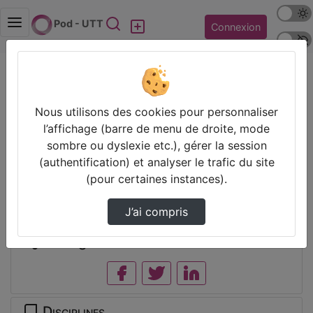
Mode s
Rechercher
Pod - UTT
Connexion
Police 
Accueil
EUT+ [ TDP4HE] Innovation pédagogique pour
enseignants
Nous utilisons des cookies pour personnaliser
[Tdp4he] Module 4 Introduction À La Psycholo…
l’affichage (barre de menu de droite, mode
sombre ou dyslexie etc.), gérer la session
(authentification) et analyser le trafic du site
Prendre des notes
(pour certaines instances).
Il n’y a pas de note disponible pour vous pour cette vidéo.
J’ai compris
Connectez-vous pour en créer une nouvelle.
Partager
Disciplines