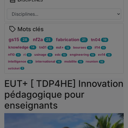
Mots clés
gs15
nf2a
fabrication
tn04
28
25
21
19
knowledge
tn01
eut+
bourses
if14
14
13
12
11
11
nf10
ri
usinage
edc
engineering
ev14
11
11
11
10
10
10
intelligence
international
mobilite
reunion
10
10
10
10
osticket
9
EUT+ [ TDP4HE] Innovation
pédagogique pour
enseignants