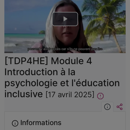
Lire
la
vidéo
[TDP4HE] Module 4
Introduction à la
psychologie et l'éducation
inclusive
[17 avril 2025]
Informat
Int
Informations