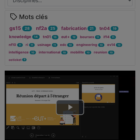
Mots clés
gs15
nf2a
fabrication
tn04
28
25
21
19
knowledge
tn01
eut+
bourses
if14
14
13
12
11
11
nf10
ri
usinage
edc
engineering
ev14
11
11
11
10
10
10
intelligence
international
mobilite
reunion
10
10
10
10
osticket
9
Lire
la