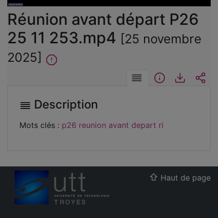
vidéo
Réunion avant départ P26
25 11 253.mp4
[25 novembre
2025]
Description
Informations
Télécha
Int
Description
Mots clés :
p26
reunion avant depart
ri
Haut de page