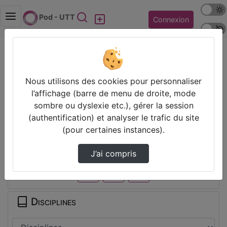
Mode s
Rechercher
Pod - UTT
Connexion
Police 
Accueil
Vidéos
Réunion avant départ P26 25 11 253.mp4
Nous utilisons des cookies pour personnaliser
l’affichage (barre de menu de droite, mode
Prendre des notes
sombre ou dyslexie etc.), gérer la session
(authentification) et analyser le trafic du site
Il n’y a pas de note disponible pour vous pour cette vidéo.
(pour certaines instances).
Connectez-vous pour en créer une nouvelle.
Partager
J’ai compris
Disciplines