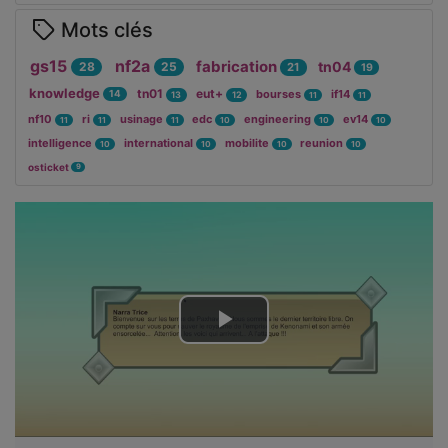
Mots clés
gs15
nf2a
fabrication
tn04
28
25
21
19
knowledge
tn01
eut+
bourses
if14
14
13
12
11
11
nf10
ri
usinage
edc
engineering
ev14
11
11
11
10
10
10
intelligence
international
mobilite
reunion
10
10
10
10
osticket
9
Lire
la
vidéo