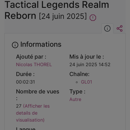
Tactical Legends Realm
Reborn
[24 juin 2025]
Informat
Int
Informations
Ajouté par :
Mis à jour le :
Nicolas THOREL
24 juin 2025 14:52
Durée :
Chaîne:
00:02:31
GL01
Nombre de vues
Type :
:
Autre
27
(Afficher les
details de
visualisation)
Langue