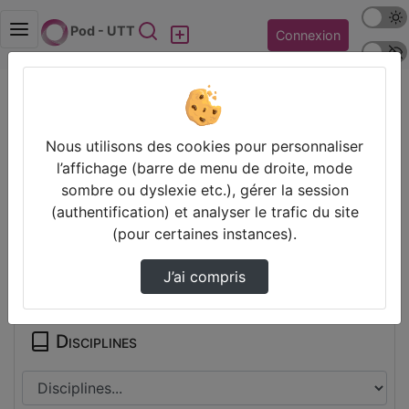
Mode s
Rechercher
Pod - UTT
Connexion
Police 
Accueil
Vidéos
Tactical Legends Realm Reborn
Nous utilisons des cookies pour personnaliser
Prendre des notes
l’affichage (barre de menu de droite, mode
sombre ou dyslexie etc.), gérer la session
Il n’y a pas de note disponible pour vous pour cette vidéo.
(authentification) et analyser le trafic du site
Connectez-vous pour en créer une nouvelle.
(pour certaines instances).
Partager
J’ai compris
Disciplines