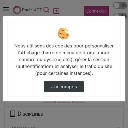
Mode s
Rechercher
Pod - UTT
Connexion
Police 
Accueil
Vidéos
2022-04-01 10-43 (Écran, OC Studio).webm
Nous utilisons des cookies pour personnaliser
l’affichage (barre de menu de droite, mode
Prendre des notes
sombre ou dyslexie etc.), gérer la session
(authentification) et analyser le trafic du site
Il n’y a pas de note disponible pour vous pour cette vidéo.
(pour certaines instances).
Connectez-vous pour en créer une nouvelle.
Partager
J’ai compris
Disciplines