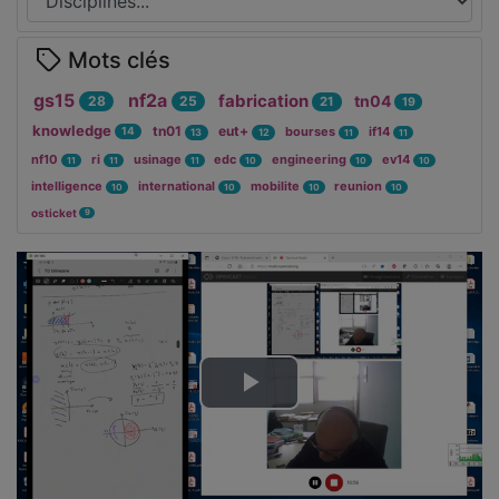
Mots clés
gs15
nf2a
fabrication
tn04
28
25
21
19
knowledge
tn01
eut+
bourses
if14
14
13
12
11
11
nf10
ri
usinage
edc
engineering
ev14
11
11
11
10
10
10
intelligence
international
mobilite
reunion
10
10
10
10
osticket
9
Lire
la