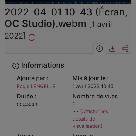
vidéo
2022-04-01 10-43 (Écran,
OC Studio).webm
[1 avril
2022]
Informations
Télécha
Int
Informations
Ajouté par :
Mis à jour le :
Regis LENGELLE
1 avril 2022 10:45
Durée :
Nombre de vues
:
00:43:43
33
(Afficher les
details de
visualisation)
Type :
Langue