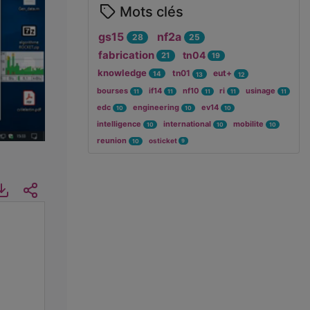
Mots clés
gs15
nf2a
28
25
fabrication
tn04
21
19
knowledge
tn01
eut+
14
13
12
bourses
if14
nf10
ri
usinage
11
11
11
11
11
edc
engineering
ev14
10
10
10
intelligence
international
mobilite
10
10
10
reunion
osticket
9
10
ormations
Téléchargements
Intégrer/Partager