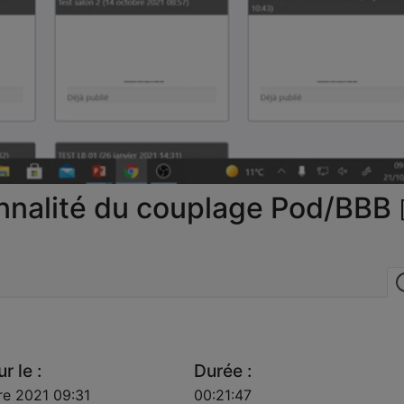
la
vidéo
nnalité du couplage Pod/BBB
r le :
Durée :
re 2021 09:31
00:21:47