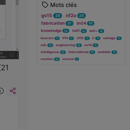
Mots clés
gs15
nf2a
28
25
fabrication
tn04
21
19
knowledge
tn01
eut+
14
13
12
bourses
if14
nf10
ri
usinage
11
11
11
11
11
edc
engineering
ev14
10
10
10
intelligence
international
mobilite
10
10
10
reunion
osticket
9
10
[21
Informations
Intégrer/Partager