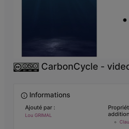
CarbonCycle - vid
Informations
Ajouté par :
Propriét
addition
Lou GRIMAL
Cla