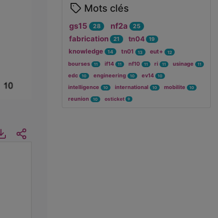
Mots clés
gs15
nf2a
28
25
fabrication
tn04
21
19
knowledge
tn01
eut+
14
13
12
bourses
if14
nf10
ri
usinage
11
11
11
11
11
edc
engineering
ev14
10
10
10
intelligence
international
mobilite
10
10
10
reunion
osticket
9
10
ormations
Téléchargements
Intégrer/Partager