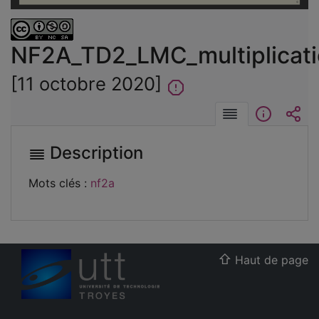
vidéo
NF2A_TD2_LMC_multiplicat
[11 octobre 2020]
Description
Informat
Int
Description
Mots clés :
nf2a
Haut de page