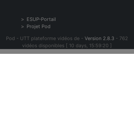
ESUP-Portail
Projet Pod
Pod - UTT plateforme vidéos de -
Version 2.8.3
- 762
vidéos disponibles [ 10 days, 15:59:20 ]