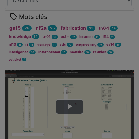
Mots clés
gs15
nf2a
fabrication
tn04
28
25
21
19
knowledge
tn01
eut+
bourses
if14
14
13
12
11
11
nf10
ri
usinage
edc
engineering
ev14
11
11
11
10
10
10
intelligence
international
mobilite
reunion
10
10
10
10
osticket
9
Lire
la