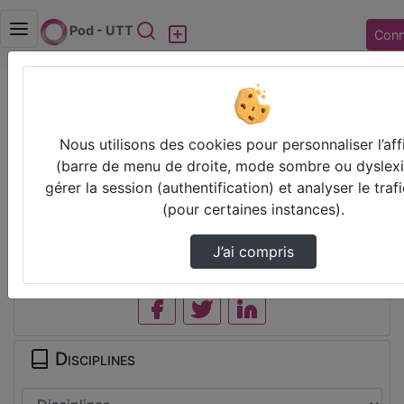
Rechercher
Pod - UTT
Conn
Accueil
Vidéos
NF2A_TD2_LMC_multiplication.mp4
Nous utilisons des cookies pour personnaliser l’af
(barre de menu de droite, mode sombre ou dyslexie
Prendre des notes
gérer la session (authentification) et analyser le trafi
(pour certaines instances).
Il n’y a pas de note disponible pour vous pour cette vidéo.
Connectez-vous pour en créer une nouvelle.
J’ai compris
Partager
Disciplines