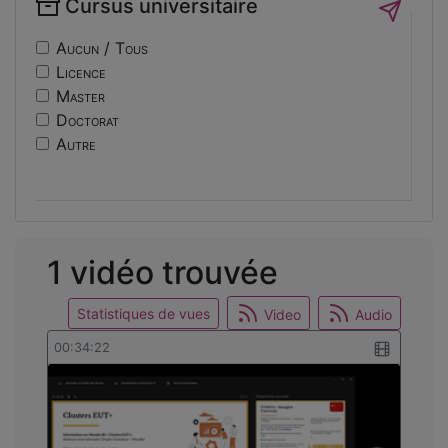
Cursus universitaire
if14
Sécurité
nf10
Sociologie
Aucun / Tous
ri
Licence
usinage
Master
edc
Doctorat
engineering
Autre
ev14
intelligence
international
mobilite
reunion
1 vidéo trouvée
osticket
Statistiques de vues
Video
Audio
00:34:22