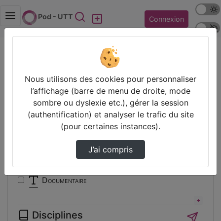
Mode s
Rechercher
Pod - UTT
Connexion
Police 
Accueil
Vidéos
Filtres
Nous utilisons des cookies pour personnaliser
l’affichage (barre de menu de droite, mode
Types
sombre ou dyslexie etc.), gérer la session
(authentification) et analyser le trafic du site
Animation
(pour certaines instances).
Audio
Autre
J’ai compris
Conférence
Cours
Documentaire
Expérience
Film
Disciplines
Interview