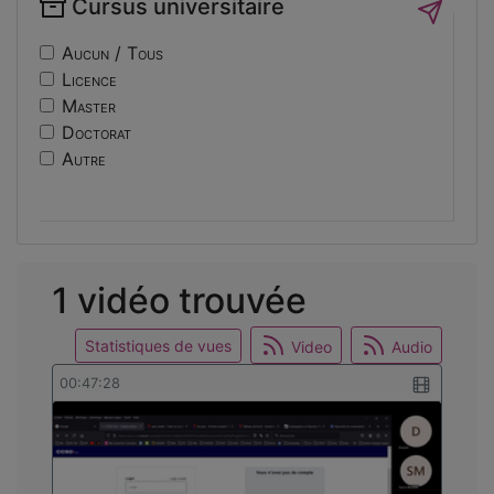
Cursus universitaire
if14
Sécurité
nf10
Sociologie
Aucun / Tous
ri
Licence
usinage
Master
edc
Doctorat
engineering
Autre
ev14
intelligence
international
mobilite
reunion
1 vidéo trouvée
osticket
Statistiques de vues
Video
Audio
00:47:28