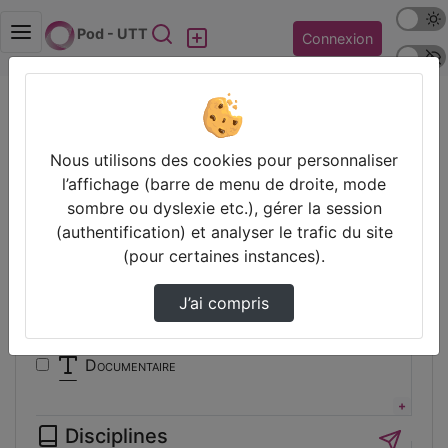
Mode s
Rechercher
Pod - UTT
Connexion
Police 
Accueil
Vidéos
Filtres
Nous utilisons des cookies pour personnaliser
l’affichage (barre de menu de droite, mode
Types
sombre ou dyslexie etc.), gérer la session
(authentification) et analyser le trafic du site
Animation
(pour certaines instances).
Audio
Autre
J’ai compris
Conférence
Cours
Documentaire
Expérience
Film
Disciplines
Interview