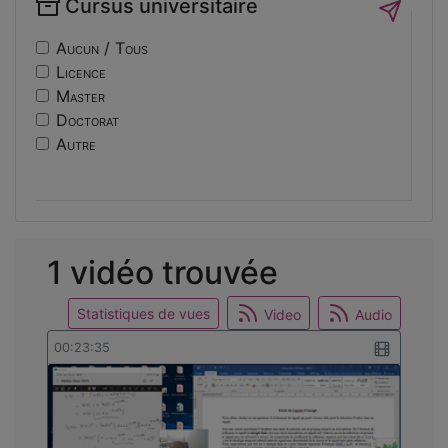
Cursus universitaire
if14
Sécurité
nf10
Sociologie
Aucun / Tous
ri
Licence
usinage
Master
edc
Doctorat
engineering
Autre
ev14
intelligence
international
mobilite
reunion
1 vidéo trouvée
osticket
Statistiques de vues
Video
Audio
00:23:35