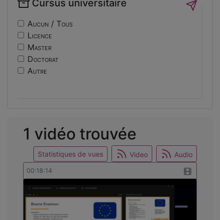
Cursus universitaire
if14
Sécurité
nf10
Sociologie
Aucun / Tous
ri
Licence
usinage
Master
edc
Doctorat
engineering
Autre
ev14
intelligence
international
mobilite
reunion
1 vidéo trouvée
osticket
Statistiques de vues
Video
Audio
00:18:14