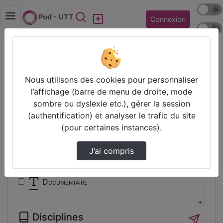
Mode s
Rechercher
Pod - UTT
Connexion
Police 
Accueil
Vidéos
Filtres
Nous utilisons des cookies pour personnaliser
l’affichage (barre de menu de droite, mode
Types
sombre ou dyslexie etc.), gérer la session
(authentification) et analyser le trafic du site
Animation
(pour certaines instances).
Audio
Autre
J’ai compris
Conférence
Cours
Documentaire
Expérience
Film
Disciplines
Interview