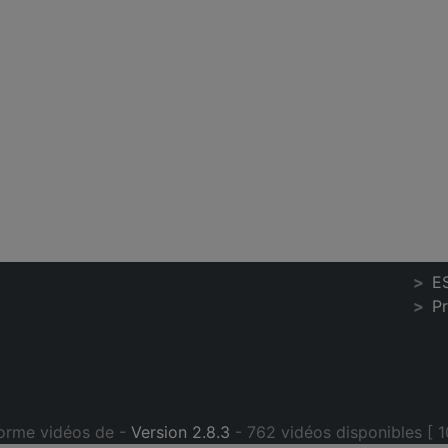
E
P
orme vidéos de -
Version 2.8.3
- 762 vidéos disponibles [ 1