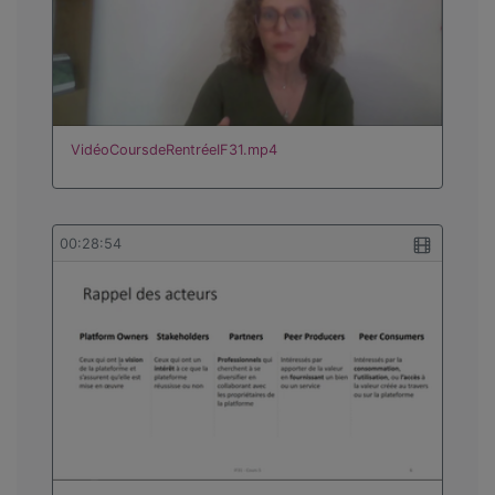
VidéoCoursdeRentréeIF31.mp4
00:28:54