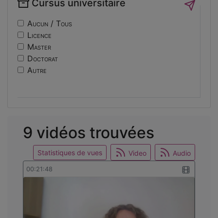
Cursus universitaire
if14
Sécurité
nf10
Sociologie
Aucun / Tous
ri
Licence
usinage
Master
edc
Doctorat
engineering
Autre
ev14
intelligence
international
mobilite
reunion
9 vidéos trouvées
osticket
Statistiques de vues
Video
Audio
00:21:48