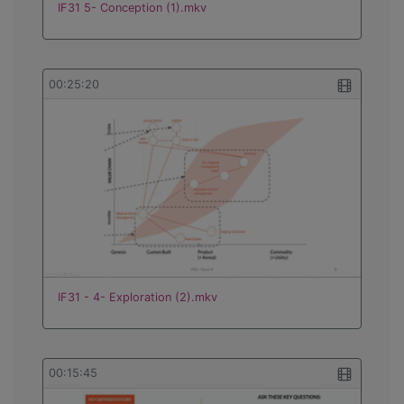
IF31 5- Conception (1).mkv
00:25:20
IF31 - 4- Exploration (2).mkv
00:15:45