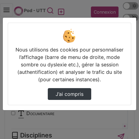
Mode s
Rechercher
Pod - UTT
Connexion
Police 
Accueil
Vidéos
Filtres
Nous utilisons des cookies pour personnaliser
l’affichage (barre de menu de droite, mode
Types
sombre ou dyslexie etc.), gérer la session
(authentification) et analyser le trafic du site
Animation
(pour certaines instances).
Audio
Autre
J’ai compris
Conférence
Cours
Documentaire
Expérience
Film
Disciplines
Interview