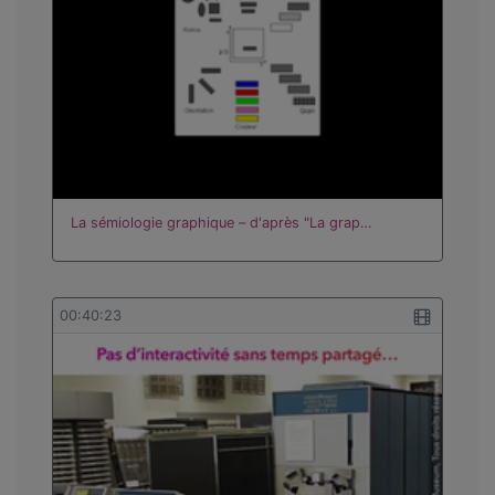
La sémiologie graphique – d'après "La grap…
00:40:23