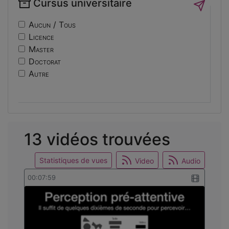
Cursus universitaire
if14
Sécurité
nf10
Sociologie
Aucun / Tous
ri
Licence
usinage
Master
edc
Doctorat
engineering
Autre
ev14
intelligence
international
mobilite
reunion
13 vidéos trouvées
osticket
Statistiques de vues
Video
Audio
00:07:59