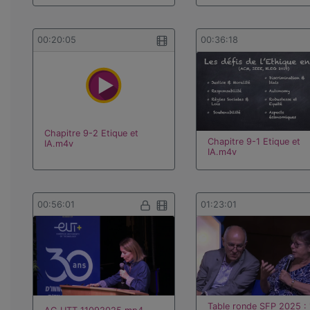
00:20:05
00:36:18
Chapitre 9-2 Etique et
Chapitre 9-1 Etique et
IA.m4v
IA.m4v
00:56:01
01:23:01
Table ronde SFP 2025 : 