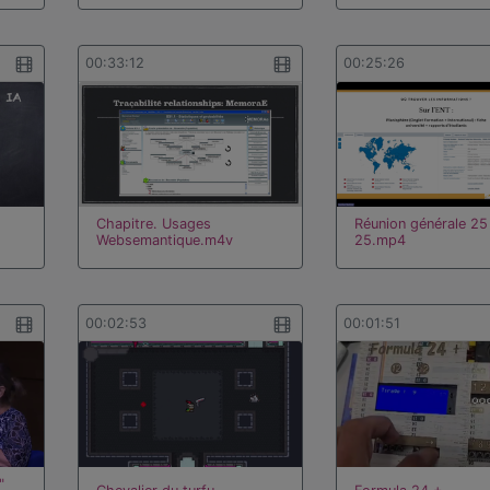
00:33:12
00:25:26
Chapitre. Usages
Réunion générale 25
Websemantique.m4v
25.mp4
00:02:53
00:01:51
"