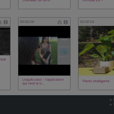
Chevalier du turfu
Formula 24 +
00:00:59
00:00:54
ique
LinguAccess - l'application
Plante intelligente
qui rend la tr…
00:01:57
00:01:49