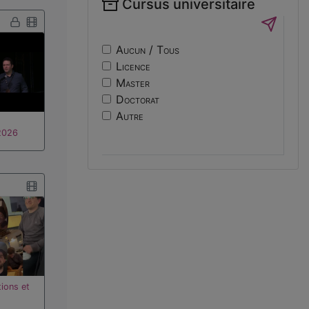
Cursus universitaire
if14
Sécurité
nf10
Sociologie
ri
Aucun / Tous
usinage
Licence
edc
Master
engineering
Doctorat
ev14
Autre
intelligence
2026
international
mobilite
reunion
osticket
ions et