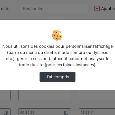
rects
Ajoute
Statistiques de vues
Video
Nous utilisons des cookies pour personnaliser l’affichage
00:02:39
00:01:45
(barre de menu de droite, mode sombre ou dyslexie
etc.), gérer la session (authentification) et analyser le
trafic du site (pour certaines instances).
J’ai compris
MFA CAS.mp4
TOTP Firefox.mp4
00:34:22
01:53:54