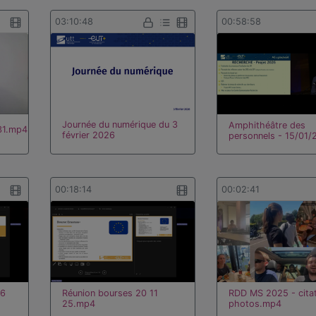
03:10:48
00:58:58
Journée du numérique du 3
Amphithéâtre des
31.mp4
février 2026
personnels - 15/01/
00:18:14
00:02:41
26
Réunion bourses 20 11
RDD MS 2025 - citat
25.mp4
photos.mp4