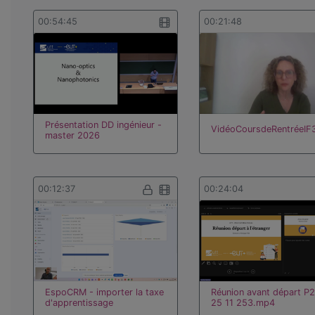
00:54:45
00:21:48
Présentation DD ingénieur -
VidéoCoursdeRentréeIF
master 2026
00:12:37
00:24:04
EspoCRM - importer la taxe
Réunion avant départ P
d'apprentissage
25 11 253.mp4