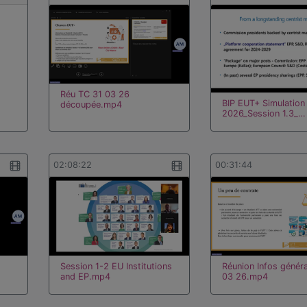
Réu TC 31 03 26
BIP EUT+ Simulatio
découpée.mp4
2026_Session 1.3_…
02:08:22
00:31:44
Session 1-2 EU Institutions
Réunion Infos génér
and EP.mp4
03 26.mp4