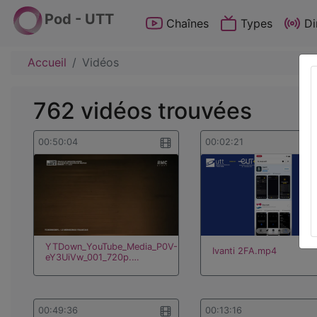
Pod - UTT
Chaînes
Types
Di
Accueil
Vidéos
762 vidéos trouvées
00:50:04
00:02:21
YTDown_YouTube_Media_P0V-
Ivanti 2FA.mp4
eY3UiVw_001_720p.…
00:49:36
00:13:16