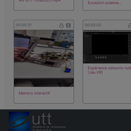
AG UTT 11092025.mp4
Evolution science…
00:00:31
00:03:02
Expérience sensorio-lud
(Jeu VR)
Memory interactif
00:00:30
00:00:07