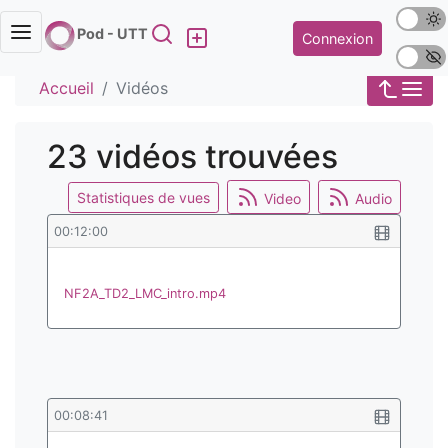
Mode s
Rechercher
Pod - UTT
Connexion
Police 
Accueil
Vidéos
23 vidéos trouvées
Statistiques de vues
Video
Audio
00:12:00
NF2A_TD2_LMC_intro.mp4
00:08:41