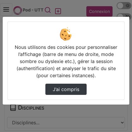
Mode s
Rechercher
Pod - UTT
Connexion
Police 
Accueil
Contactez nous
Champs obligatoires
Nous utilisons des cookies pour personnaliser
Les champs marqués avec un astérisque sont
l’affichage (barre de menu de droite, mode
obligatoires.
sombre ou dyslexie etc.), gérer la session
(authentification) et analyser le trafic du site
(pour certaines instances).
Partager
J’ai compris
Disciplines