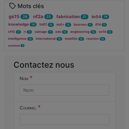
Mots clés
gs15
nf2a
fabrication
tn04
28
25
21
19
knowledge
tn01
eut+
bourses
if14
14
13
12
11
11
nf10
ri
usinage
edc
engineering
ev14
11
11
11
10
10
10
intelligence
international
mobilite
reunion
10
10
10
10
osticket
9
Cocher
Contactez nous
cette case
si vous êtes
*
Nom
un humain
en métal
(obligatoire)
*
Courriel