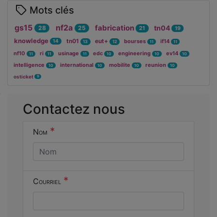
Mots clés
gs15
nf2a
fabrication
tn04
28
25
21
19
knowledge
tn01
eut+
bourses
if14
14
13
12
11
11
nf10
ri
usinage
edc
engineering
ev14
11
11
11
10
10
10
intelligence
international
mobilite
reunion
10
10
10
10
osticket
9
Cocher
Contactez nous
cette case
si vous êtes
*
Nom
un humain
en métal
(obligatoire)
*
Courriel