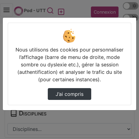
Mode s
Rechercher
Pod - UTT
Connexion
Police 
Accueil
Contactez nous
Champs obligatoires
Nous utilisons des cookies pour personnaliser
Les champs marqués avec un astérisque sont
l’affichage (barre de menu de droite, mode
obligatoires.
sombre ou dyslexie etc.), gérer la session
(authentification) et analyser le trafic du site
(pour certaines instances).
Partager
J’ai compris
Disciplines