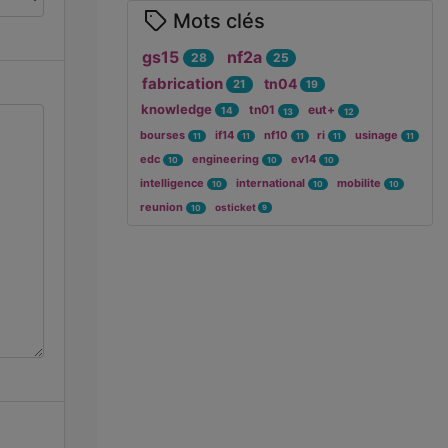
Mots clés
gs15
nf2a
28
25
fabrication
tn04
21
19
knowledge
tn01
eut+
14
13
12
bourses
if14
nf10
ri
usinage
11
11
11
11
11
edc
engineering
ev14
10
10
10
intelligence
international
mobilite
10
10
10
reunion
osticket
9
10