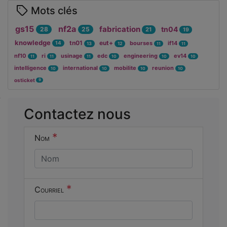
Mots clés
gs15
nf2a
fabrication
tn04
28
25
21
19
knowledge
tn01
eut+
bourses
if14
14
13
12
11
11
nf10
ri
usinage
edc
engineering
ev14
11
11
11
10
10
10
intelligence
international
mobilite
reunion
10
10
10
10
osticket
9
Cocher
Contactez nous
cette case
si vous êtes
*
Nom
un humain
en métal
(obligatoire)
*
Courriel