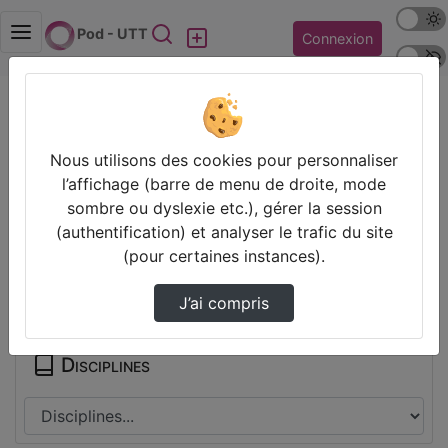
Mode s
Rechercher
Pod - UTT
Connexion
Police 
Accueil
Contactez nous
Champs obligatoires
Nous utilisons des cookies pour personnaliser
Les champs marqués avec un astérisque sont
l’affichage (barre de menu de droite, mode
obligatoires.
sombre ou dyslexie etc.), gérer la session
(authentification) et analyser le trafic du site
(pour certaines instances).
Partager
J’ai compris
Disciplines