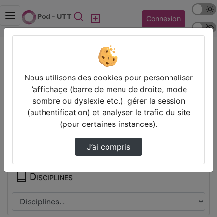
Mode s
Rechercher
Pod - UTT
Connexion
Police 
Accueil
Contactez nous
Champs obligatoires
Nous utilisons des cookies pour personnaliser
Les champs marqués avec un astérisque sont
l’affichage (barre de menu de droite, mode
obligatoires.
sombre ou dyslexie etc.), gérer la session
(authentification) et analyser le trafic du site
(pour certaines instances).
Partager
J’ai compris
Disciplines