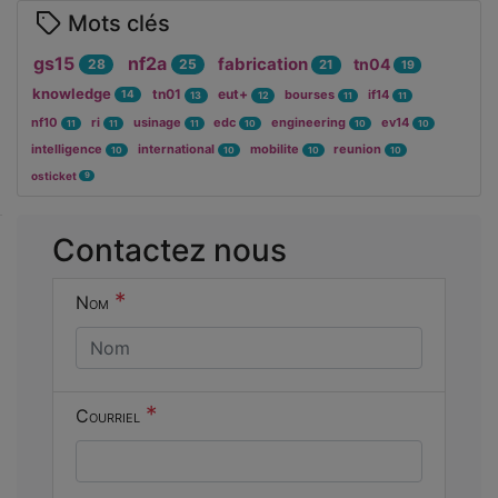
Mots clés
gs15
nf2a
fabrication
tn04
28
25
21
19
knowledge
tn01
eut+
bourses
if14
14
13
12
11
11
nf10
ri
usinage
edc
engineering
ev14
11
11
11
10
10
10
intelligence
international
mobilite
reunion
10
10
10
10
osticket
9
Cocher
Contactez nous
cette case
si vous êtes
*
Nom
un humain
en métal
(obligatoire)
*
Courriel